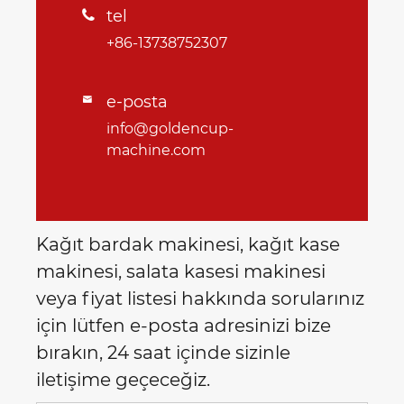
tel

+86-13738752307
e-posta

info@goldencup-
machine.com
Kağıt bardak makinesi, kağıt kase
makinesi, salata kasesi makinesi
veya fiyat listesi hakkında sorularınız
için lütfen e-posta adresinizi bize
bırakın, 24 saat içinde sizinle
iletişime geçeceğiz.