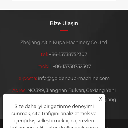
Bize Ulaşın
Zhejiang Altın Kupa Machinery Co., Ltd.
tel:
+86-13738752307
mobil:
+86-13738752307
e-posta:
info@goldencup-machine.com
Adres:
NO.399, Jiangnan Bulvarı, Gexiang Yeni
X
Bölgesi, Ruian Şehri, Wenzhou Şehri, Zhejiang
Size daha iyi bir gezinme deneyimi
Eyaleti, Çin
sunmak, site trafiğini analiz etmek ve
içeriği kişiselleştirmek için çerezleri
kullanıyoruz. Bu siteyi kullanarak çerez