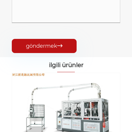
göndermek

ilgili ürünler