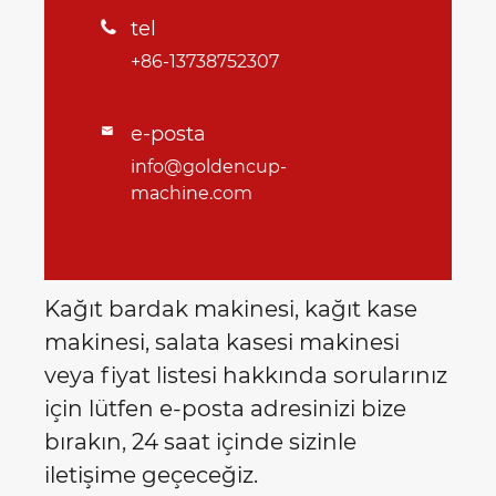
tel

+86-13738752307
e-posta

info@goldencup-
machine.com
Kağıt bardak makinesi, kağıt kase
makinesi, salata kasesi makinesi
veya fiyat listesi hakkında sorularınız
için lütfen e-posta adresinizi bize
bırakın, 24 saat içinde sizinle
iletişime geçeceğiz.