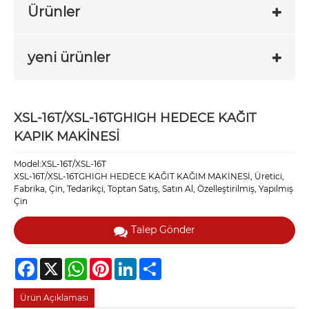
Ürünler
yeni ürünler
XSL-16T/XSL-16TGHIGH HEDECE KAĞIT
KAPIK MAKİNESİ
Model:XSL-16T/XSL-16T
XSL-16T/XSL-16TGHIGH HEDECE KAĞIT KAĞIM MAKİNESİ, Üretici,
Fabrika, Çin, Tedarikçi, Toptan Satış, Satın Al, Özelleştirilmiş, Yapılmış
Çin
Talep Gönder
Facebook
X
WhatsApp
Pinterest
LinkedIn
Share
Ürün Açıklaması