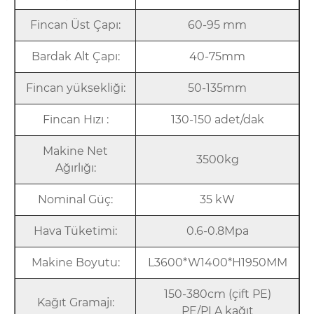
Fincan Üst Çapı:
60-95 mm
Bardak Alt Çapı:
40-75mm
Fincan yüksekliği:
50-135mm
Fincan Hızı :
130-150 adet/dak
Makine Net
3500kg
Ağırlığı:
Nominal Güç:
35 kW
Hava Tüketimi:
0.6-0.8Mpa
Makine Boyutu:
L3600*W1400*H1950MM
150-380cm (çift PE)
Kağıt Gramajı:
PE/PLA kağıt