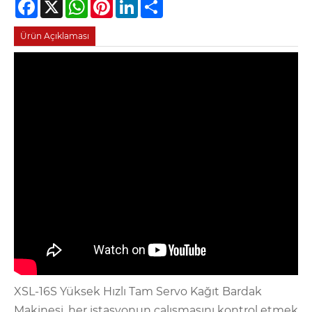
Facebook
X
WhatsApp
Pinterest
LinkedIn
Share
Ürün Açıklaması
XSL-16S Yüksek Hızlı Tam Servo Kağıt Bardak
Makinesi, her istasyonun çalışmasını kontrol etmek