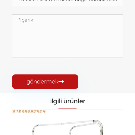
göndermek

ilgili ürünler