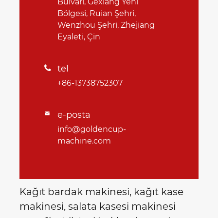
Bulvarı, Gexiang Yeni
Bölgesi, Ruian Şehri,
Wenzhou Şehri, Zhejiang
Eyaleti, Çin
tel

+86-13738752307
e-posta

info@goldencup-
machine.com
Kağıt bardak makinesi, kağıt kase
makinesi, salata kasesi makinesi